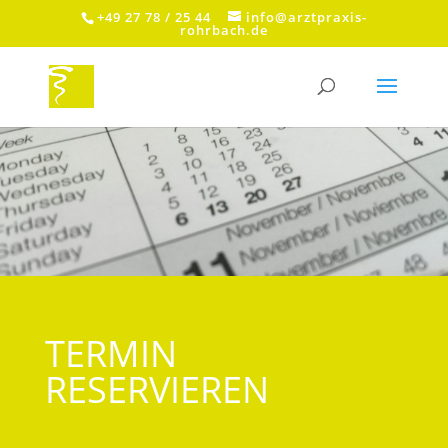
+49 27 78 / 25 44
info@arztpraxis-
rohrbach.de
TERMIN
RESERVIEREN